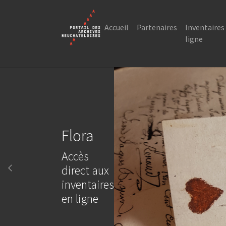
Skip to main content
Skip to page footer
Accueil
Partenaires
Inventaires
ligne
Flora
Accès
direct aux
Previous
inventaires
en ligne