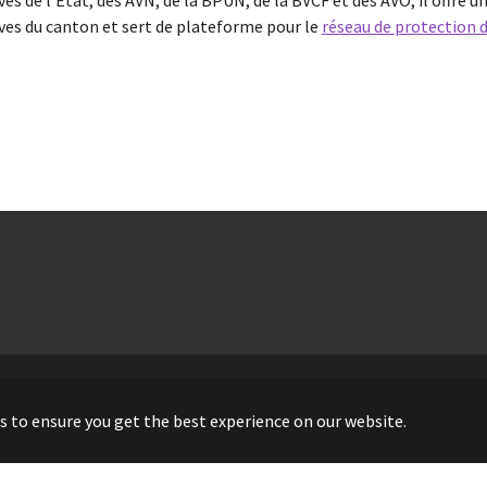
ves de l'État, des AVN, de la BPUN, de la BVCF et des AVO, il offre
ives du canton et sert de plateforme pour le
réseau de protection d
s to ensure you get the best experience on our website.
neuchâteloises | Réalisé par le Service informatique de l'Entité ne