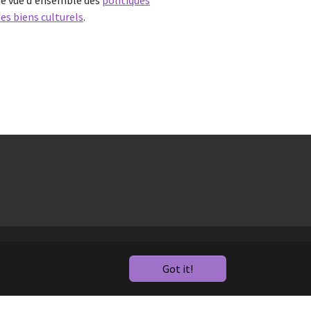
 une vue d'ensemble des
politiques
es biens culturels
.
Got it!
uchâteloise |
Mentions légales
|
Crédits