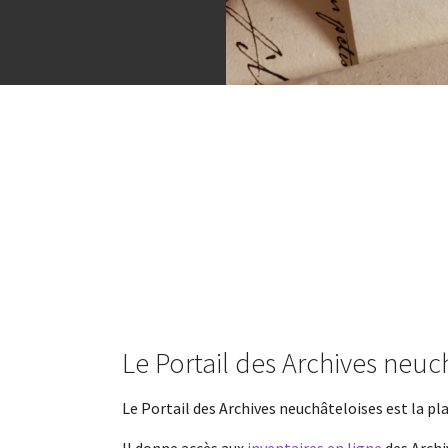
Flora
Institutions partenaires
Histoire neuchâteloise
Réseau PBC
Proposer vos archives
Le Portail des Archives neuc
Le Portail des Archives neuchâteloises est la 