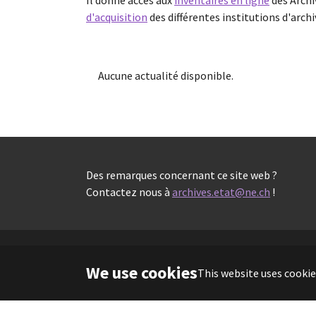
Il donne accès aux
inventaires en ligne
des Archi
d'acquisition
des différentes institutions d'arch
Aucune actualité disponible.
Des remarques concernant ce site web ?
Contactez nous à
archives.etat@ne.ch
!
We use cookies
This website uses cookie
Copyright 2026 - Portail des Archives 