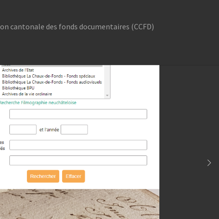
n cantonale des fonds documentaires (CCFD)
"
or "Commission cantonale des fonds documentaires (CCFD)"
Ne