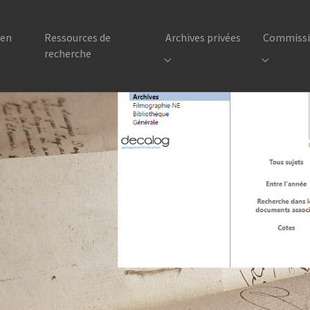
 en
Ressources de
Archives privées
Commissio
recherche
Submenu for "Archives privées
Submenu f