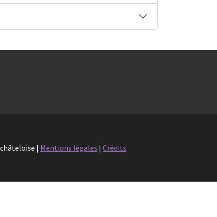
uchâteloise |
Mentions légales
|
Crédits