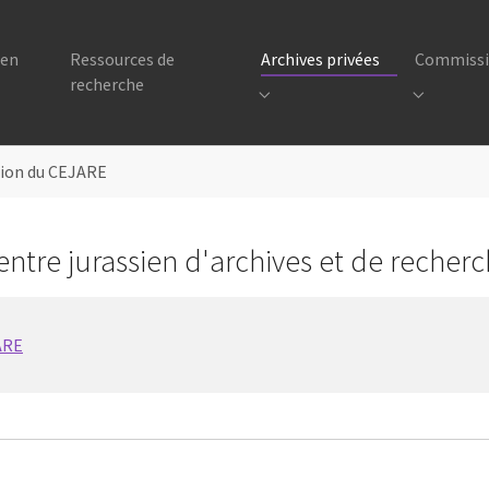
 en
Ressources de
Archives privées
Commissio
recherche
Submenu for "Archives privées
Submenu f
ition du CEJARE
Centre jurassien d'archives et de rech
JARE