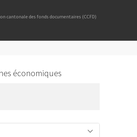
n cantonale des fonds documentaires (CCFD)
"
or "Commission cantonale des fonds documentaires (CCFD)"
erches économiques