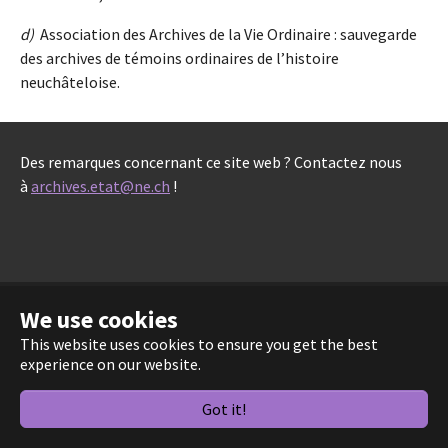
d)
Association des Archives de la Vie Ordinaire : sauvegarde
des archives de témoins ordinaires de l’histoire
neuchâteloise.
Des remarques concernant ce site web ? Contactez nous
à
archives.etat@ne.ch
!
We use cookies
Copyright 2026 - Portail des Archives neuchâteloises |
This website uses cookies to ensure you get the best
Réalisé par le Service informatique de l'Entité
experience on our website.
neuchâteloise |
Mentions légales
|
Crédits
Got it!